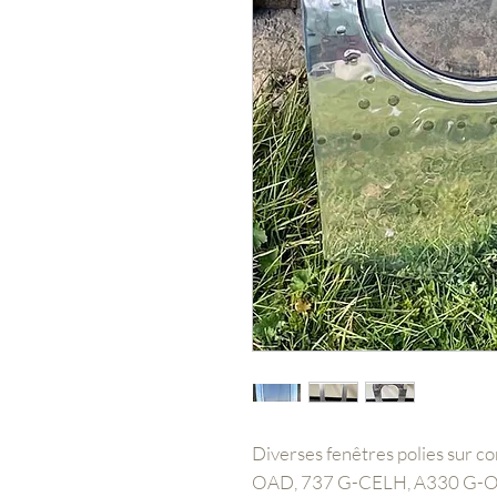
Diverses fenêtres polies sur 
OAD, 737 G-CELH, A330 G-O