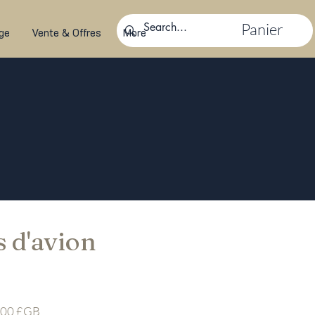
Panier
ge
Vente & Offres
More
s d'avion
Prix
,00 £GB