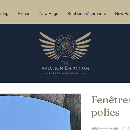
eing
Airbus
New Page
Sections d'aéronefs
New Pa
Fenêtre
polies
Prix
 390,00 £GB 
312