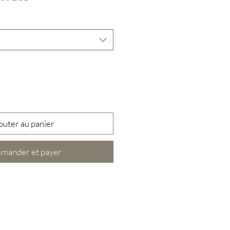
nal
promotionnel
outer au panier
mander et payer