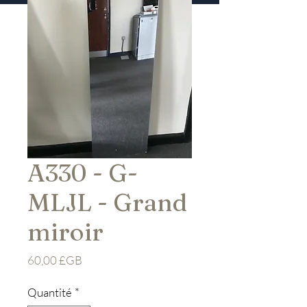
A330 - G-
MLJL - Grand
miroir
Prix
60,00 £GB
Quantité
*