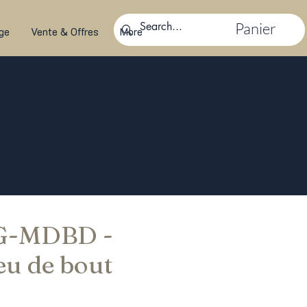
Panier
ge
Vente & Offres
More
 G-MDBD -
eu de bout