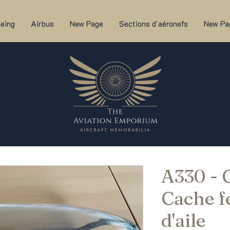
eing
Airbus
New Page
Sections d'aéronefs
New Pa
A330 -
Cache f
d'aile