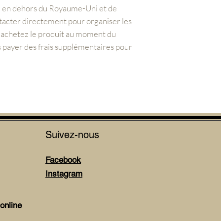
z en dehors du Royaume-Uni et de
tacter directement pour organiser les
s achetez le produit au moment du
 payer des frais supplémentaires pour
Suivez-nous
Facebook
Instagram
online