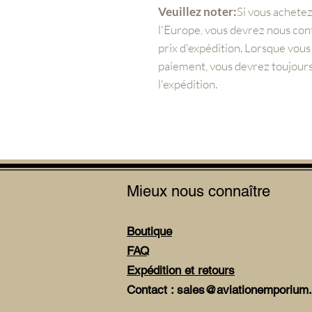
Veuillez noter:
Si vous achete
l'Europe, vous devrez nous con
prix d'expédition. Lorsque vou
paiement, vous devrez toujours
l'expédition.
Mieux nous connaître
Boutique
FAQ
Expédition et retours
Contact : sales@aviationemporium.