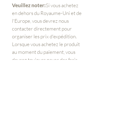
Veuillez noter:
Si vous achetez
en dehors du Royaume-Uni et de
l'Europe, vous devrez nous
contacter directement pour
organiser les prix d'expédition.
Lorsque vous achetez le produit
au moment du paiement, vous
devrez toujours payer des frais
supplémentaires pour
l'expédition.
Mieux nous connaître
Boutique
FAQ
Expédition et retours