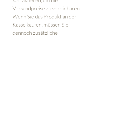
kontaktieren, um die
Versandpreise zu vereinbaren.
Wenn Sie das Produkt an der
Kasse kaufen, müssen Sie
dennoch zusätzliche
Versandkosten bezahlen.
Lernen Sie uns besser kennen
Geschäft
FAQ
Versand und Rücksendungen
Kontakt:
sales@aviationemporium.online
FAQ