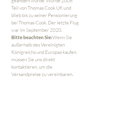
geändert wurde. Wurde 2008
Teil von Thomas Cook UK und
blieb bis zu seiner Pensionierung
bei Thomas Cook. Der letzte Flug
war im September 2020.
Bitte beachten Sie:
Wenn Sie
außerhalb des Vereinigten
Königreichs und Europas kaufen,
müssen Sie uns direkt
kontaktieren, um die
Versandpreise zu vereinbaren.
Wenn Sie das Produkt an der
Kasse kaufen, müssen Sie
dennoch zusätzliche
Versandkosten bezahlen.