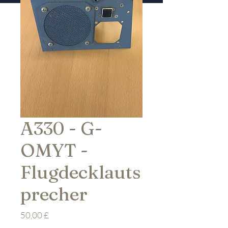
A330 - G-
OMYT -
Flugdecklauts
precher
Preis
50,00 £