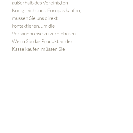
außerhalb des Vereinigten
Königreichs und Europas kaufen,
müssen Sie uns direkt
kontaktieren, um die
Versandpreise zu vereinbaren.
Wenn Sie das Produkt an der
Kasse kaufen, müssen Sie
dennoch zusätzliche
Versandkosten bezahlen.
Lernen Sie uns besser kennen
Geschäft
FAQ
Versand und Rücksendungen
Kontakt: