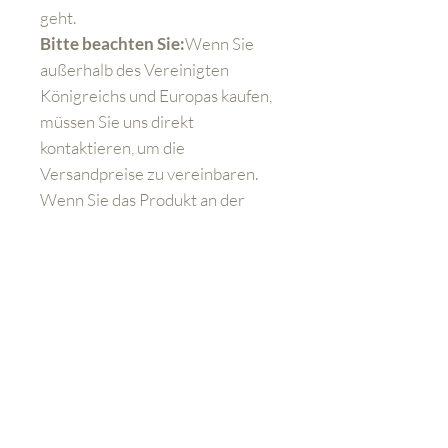
geht.
Bitte beachten Sie:
Wenn Sie
außerhalb des Vereinigten
Königreichs und Europas kaufen,
müssen Sie uns direkt
kontaktieren, um die
Versandpreise zu vereinbaren.
Wenn Sie das Produkt an der
Kasse kaufen, müssen Sie
dennoch zusätzliche
Versandkosten bezahlen.
Lernen Sie uns besser kennen
Geschäft
FAQ