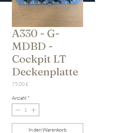
A330 - G-
MDBD -
Cockpit LT
Deckenplatte
Preis
75,00 £
Anzahl
*
In den Warenkorb