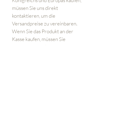
Königreichs und Europas kaufen,
müssen Sie uns direkt
kontaktieren, um die
Versandpreise zu vereinbaren.
Wenn Sie das Produkt an der
Kasse kaufen, müssen Sie
dennoch zusätzliche
Versandkosten bezahlen.
Lernen Sie uns besser kennen
Geschäft
FAQ
Versand und Rücksendungen
Kontakt:
sales@aviationemporium.online