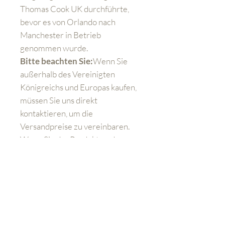
Thomas Cook UK durchführte,
bevor es von Orlando nach
Manchester in Betrieb
genommen wurde.
Bitte beachten Sie:
Wenn Sie
außerhalb des Vereinigten
Königreichs und Europas kaufen,
müssen Sie uns direkt
kontaktieren, um die
Versandpreise zu vereinbaren.
Wenn Sie das Produkt an der
Kasse kaufen, müssen Sie
dennoch zusätzliche
Versandkosten bezahlen.