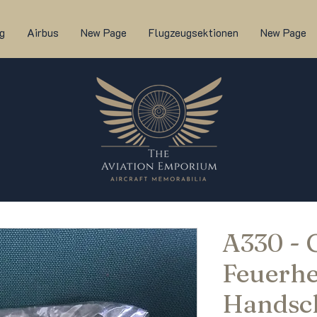
g
Airbus
New Page
Flugzeugsektionen
New Page
A330 -
Feuerh
Handsc