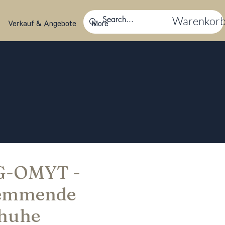
Warenkor
Verkauf & Angebote
More
 G-OMYT -
emmende
huhe